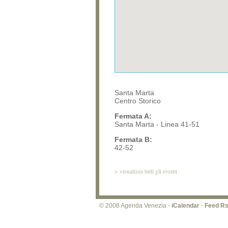
Santa Marta
Centro Storico
Fermata A:
Santa Marta - Linea 41-51
Fermata B:
42-52
>
visualizza tutti gli eventi
© 2008 Agenda Venezia -
iCalendar
-
Feed R