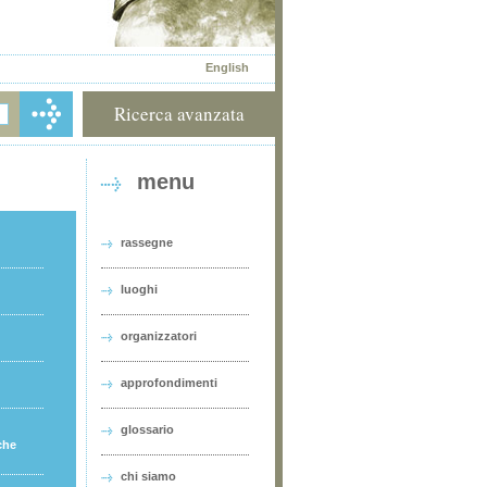
English
Ricerca avanzata
menu
rassegne
luoghi
organizzatori
approfondimenti
glossario
che
chi siamo