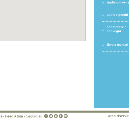
tradizioni ven
sport e giochi
conferenze e
convegni
fiere e mercati
area riserva
ss
-
Feed Atom
- Seguici su: