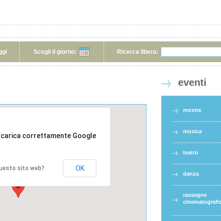
ggi
Scegli il giorno:
Ricerca libera:
eventi
mostre
musica
 carica correttamente Google
teatro
OK
 questo sito web?
danza
rassegne
cinematografi