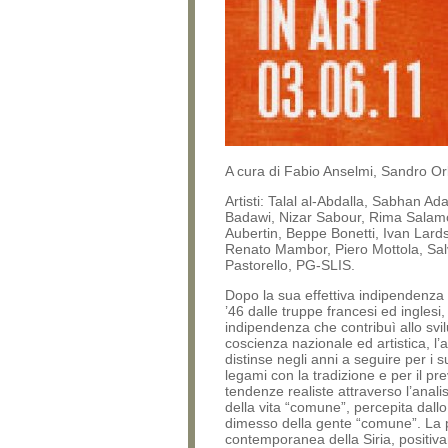
A cura di Fabio Anselmi, Sandro Or
Artisti: Talal al-Abdalla, Sabhan A
Badawi, Nizar Sabour, Rima Salam
Aubertin, Beppe Bonetti, Ivan Lard
Renato Mambor, Piero Mottola, Sa
Pastorello, PG-SLIS.
Dopo la sua effettiva indipendenza n
’46 dalle truppe francesi ed inglesi,
indipendenza che contribuì allo svi
coscienza nazionale ed artistica, l’a
distinse negli anni a seguire per i s
legami con la tradizione e per il pre
tendenze realiste attraverso l’analis
della vita “comune”, percepita dall
dimesso della gente “comune”. La p
contemporanea della Siria, positiv