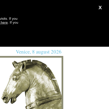
X
sits. If you
k here
. If you
Venice, 8 august 2026