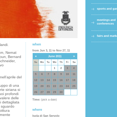
sports and g
meetings and
conferences
fairs and mark
when
landi.
from Jun 3, 11 to Nov 27, 11
dam, Nemat
«
»
oun, Bernard
June 2011
schneider,
Su
Mo
Tu
We
Th
Fr
Sa
lvo
1
2
3
4
5
6
7
8
9
10
11
ell’aprile del
12
13
14
15
16
17
18
luppo di una
19
20
21
22
23
24
25
rte siriana si
26
27
28
29
30
uoi profondi
valere delle
Time:
(pick a date)
i dettagliata
o sguardo
where
ittura
amente
Isola di San Servolo