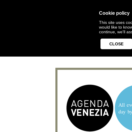
Cookie policy
This site uses coo
would like to kno
continue, we'll a
CLOSE
All ev
day b