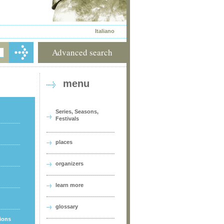
Italiano
Advanced search
menu
Series, Seasons,
Festivals
places
organizers
learn more
glossary
tions