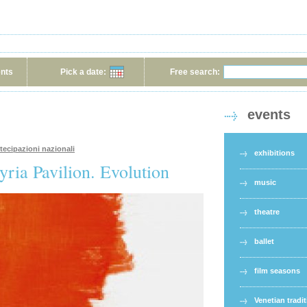
ents
Pick a date:
Free search:
events
rtecipazioni nazionali
exhibitions
yria Pavilion. Evolution
music
theatre
ballet
film seasons
Venetian tradi