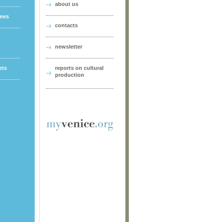
about us
ames
contacts
newsletter
ets
reports on cultural
production