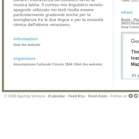
Time:
(pick
musica latina. Il curioso mix linguistico veneto-
spagnolo utilizzato nei testi risulta essere
where
particolarmente gradevole anche per la
somiglianza fra le due lingue e per la incisività
Noale - Pi
30033 Noal
ritmica dell'idioma veneziano.
Area Centr
information
Visit the website
Thi
loa
organizers
Map
Associazione Culturale Circolo 1554
(
Visit the website
)
Do 
own
web
© 2008 Agenda Venezia -
iCalendar
-
Feed Rss
-
Feed Atom
- Follow us: