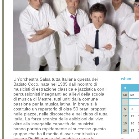
when
Un’orchestra Salsa tutta Italiana questa dei
Batisto Coco, nata nel 1985 dall'incontro di
«
musicisti di estrazione classica e jazzistica con i
percussionisti insegnanti ed allievi della scuola
Su
Mo
di musica di Mestre, tutti uniti dalla comune
passione per la musica latina. In breve si è
costituito un repertorio di oltre 50 brani proposti
5
6
nelle piazze, nelle discoteche e nei clubs di tutta
12
13
Italia. La forza scenica delle esibizioni dal vivo,
oltre alla innegabile capacità dei musicisti,
19
20
hanno portato rapidamente al successo questo
26
27
gruppo che ha il merito di aver contribuito a
bucare l'indifferenza del pubblico verso la