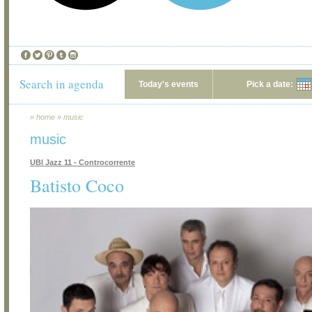
Search in agenda
Today's events
Pick a date:
»
home
»
music
music
UBI Jazz 11 - Controcorrente
Batisto Coco