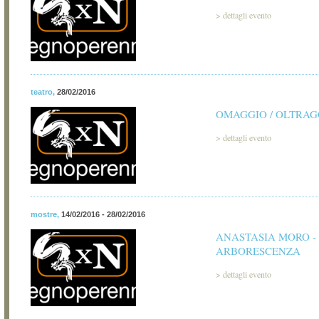
>
dettagli evento
teatro
,
28/02/2016
OMAGGIO / OLTRAG
>
dettagli evento
mostre
,
14/02/2016 - 28/02/2016
ANASTASIA MORO -
ARBORESCENZA
>
dettagli evento