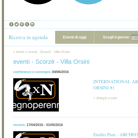
Ricerca in agenda
Eventi di oggi
Scegli il giorno:
»
home
»
eventi - Scorzè - Villa Orsini
eventi - Scorzè - Villa Orsini
conferenze e convegni
,
04/06/2016
INTERNATIONAL AR
ORSINI #1
>
dettagli evento
mostre
,
17/04/2016 - 01/05/2016
Emilio Pian - ARCH