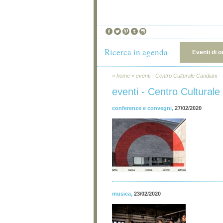
Ricerca in agenda
Eventi di o
»
home
»
eventi - Centro Culturale Candiani
eventi - Centro Culturale
conferenze e convegni
,
27/02/2020
musica
,
23/02/2020