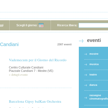
ggi
Scegli il giorno:
Ricerca libera:
eventi
 Candiani
2307 eventi
mostre
Vademecum per il Giorno del Ricordo
musica
Centro Culturale Candiani
Piazzale Candiani 7 - Mestre (VE)
>
dettagli evento
teatro
danza
rassegne
cinematografi
Barcelona Gipsy balKan Orchestra