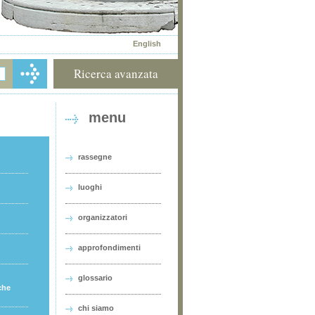
English
Ricerca avanzata
menu
rassegne
luoghi
organizzatori
approfondimenti
glossario
che
chi siamo