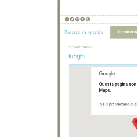
Ricerca in agenda
Eventi di o
»
home
»
luoghi
luoghi
Questa pagina non
Maps.
Sei il proprietario di