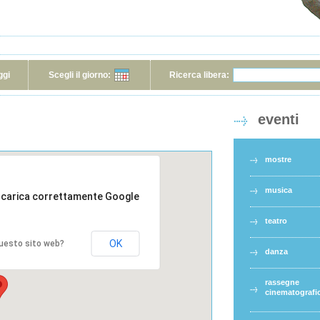
ggi
Scegli il giorno:
Ricerca libera:
eventi
mostre
musica
 carica correttamente Google
teatro
OK
 questo sito web?
danza
rassegne
cinematografi