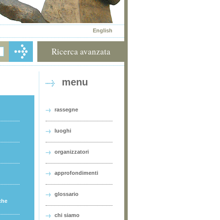
English
Ricerca avanzata
menu
rassegne
luoghi
organizzatori
approfondimenti
glossario
che
chi siamo