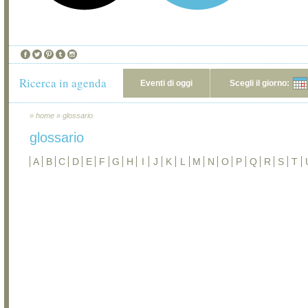
Ricerca in agenda
Eventi di oggi
Scegli il giorno:
»
home
»
glossario
glossario
A
B
C
D
E
F
G
H
I
J
K
L
M
N
O
P
Q
R
S
T