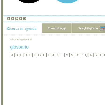
Ricerca in agenda
Eventi di oggi
Scegli il giorno:
»
home
»
glossario
glossario
A
B
C
D
E
F
G
H
I
J
K
L
M
N
O
P
Q
R
S
T