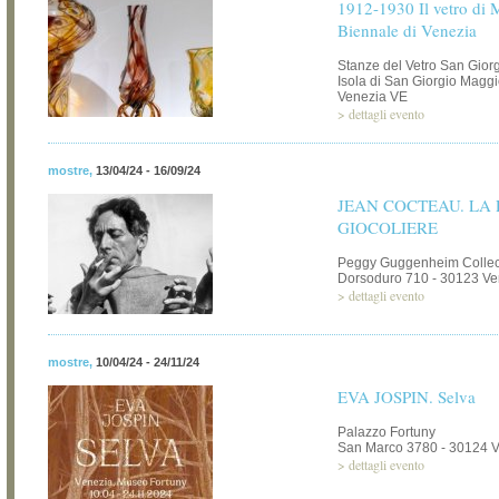
1912-1930 Il vetro di 
Biennale di Venezia
Stanze del Vetro San Gior
Isola di San Giorgio Maggi
Venezia VE
>
dettagli evento
mostre
,
13/04/24 - 16/09/24
JEAN COCTEAU. LA 
GIOCOLIERE
Peggy Guggenheim Collec
Dorsoduro 710 - 30123 Ve
>
dettagli evento
mostre
,
10/04/24 - 24/11/24
EVA JOSPIN. Selva
Palazzo Fortuny
San Marco 3780 - 30124 
>
dettagli evento