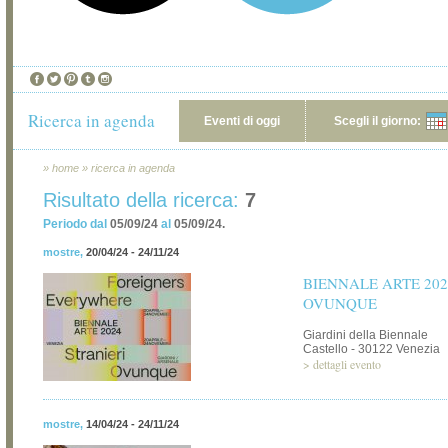
Ricerca in agenda
Eventi di oggi
Scegli il giorno:
»
home
»
ricerca in agenda
Risultato della ricerca:
7
Periodo dal
05/09/24
al
05/09/24.
mostre
,
20/04/24 - 24/11/24
BIENNALE ARTE 202
OVUNQUE
Giardini della Biennale
Castello - 30122 Venezia
>
dettagli evento
mostre
,
14/04/24 - 24/11/24