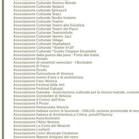
Associazione Culturale Roerso Mondo
Associazione Culturale Spiazzi
Associazione culturale Spinazzit
Associazione Culturale Srazz
Associazione culturale Studio Insieme
Associazione Culturale Teatrio
Associazione Culturale Teatro alla Giustizia
Associazione Culturale Teatro dei Pazzi
Associazione Culturale Teatroinfolle
Associazione Culturale Veneto Jazz
Associazione Culturale Village
Associazione Culturale Vogliadarte
Associazione Culturale “Atelier 3+10″
Associazione Culturale “Guido Cingano Ensemble
Associazione dalla guerra alla pace - Forte alla Gatta
Associazione Dedalo
Associazione di ceramisti veneziani - I Bochaleri
Associazione El Felze
Associazione Esodo
Associazione Eurocultura di Vicenza
Associazione eventi d’arte e di architettura
Associazione Faro Venezia
Associazione Festival delle Arti
Associazione Festival Galuppi
Associazione Gamaka - Associazione culturale per la ricerca teatrale, coreuti
Associazione Gondolieri di Venezia
Associazione Il Centro dell'Arte
Associazione Il Posto
Associazione Immacolata Venezia
Associazione Italiana contro le leucemie - ONLUS: sezione provinciale di ven
Associazione Italiana di Architettura e Critica_presS/Tfactory
Associazione KanzArchitetti
Associazione l'Altra Venezia
Associazione La Corte dei Miracoli
Associazione Leofanti
Associazione Lirico Musicale Clodiense
Associazione Maestri Artigiani del vetro