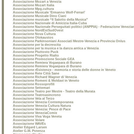
Associazione Mozart a Venezia
Associazione Mozart Italia
Associazione Mpg.cultura
Associazione Musicale 'Ermanno Wolf-Ferrari'
Associazione Musicale Dino Ciani
Associazione musicale “Il Salotto della Musica”
Associazione Nazionale di Amicizia Italia-Cuba
Associazione Nazionale Perseguitati politici (ANPPIA) - Federazione Venezia
Associazione NordEstSudOvest
Associazione Nova Cultura
Associazione Olokaustos
Associazione Parkinsoniani Associati Mestre-Venezia e Provincia Onlus
Associazione per la decrescita
Associazione per la musica e la danza antica a Venezia
Associazione Piuttosto Puck
Associazione Progetto Rialto
Associazione Promozione Sociale GEA
Associazione Remiera Vogaepara di Burano
Associazione Remiera Vogaepara di Burano
Associazione rEsistenze - memoria e storia delle donne in Veneto
Associazione Rete Città Sane
Associazione Richard Wagner di Venezia
Associazione Romeni & Moldavi in Veneto
Associazione Rossoprofili
Associazione Settemari
Associazione Teatro per Mestre - Teatro della Murata
Associazione Teatroasincrono
Associazione Vela al Terzo
Associazione Venezia Contemporanea
Associazione Venezia Cultura Natura
Associazione Venezia: Pesce di Pace
Associazione VeneziaComix
Associazione Viva Voga Veneta
Associazione Volare
Associazione WAVEs
Atelier Edgard Larsen
Atelier G.M. Potenza