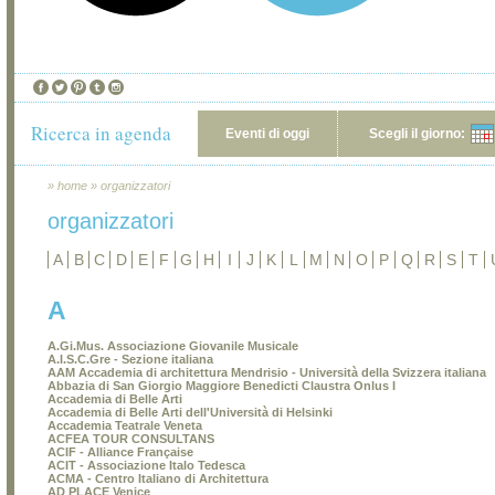
Ricerca in agenda
Eventi di oggi
Scegli il giorno:
»
home
»
organizzatori
organizzatori
A
B
C
D
E
F
G
H
I
J
K
L
M
N
O
P
Q
R
S
T
A
A.Gi.Mus. Associazione Giovanile Musicale
A.I.S.C.Gre - Sezione italiana
AAM Accademia di architettura Mendrisio - Università della Svizzera italiana
Abbazia di San Giorgio Maggiore Benedicti Claustra Onlus I
Accademia di Belle Arti
Accademia di Belle Arti dell'Università di Helsinki
Accademia Teatrale Veneta
ACFEA TOUR CONSULTANS
ACIF - Alliance Française
ACIT - Associazione Italo Tedesca
ACMA - Centro Italiano di Architettura
AD PLACE Venice