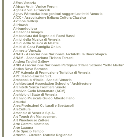
AEres Venezia
African Art in Venice Forum
Agenzia Virus Concerti
Agsav l’Associazione genitori soggetti autistici Venezia
AICC - Associazione Italiana Cultura Classica
Aktinos Gallery
Al Hoash
Al-bunduqiyya
Amazonas Images
Ambasciata del Regno dei Paesi Bassi
Amici della Musica di Venezia
Amici della Musica di Mestre
Amici di Casa Famiglia Onlus
Amnesty Venezia
ANAB - Associazione Nazionale Architettura Bioecologica
ANAM - Associazione Tiziano Terzani
Andrea Tardini Gallery
ANPI Associazione Nazionale Partigiani d'Italia Sezione 'Sette Martiri'
Antico Novo Barocco
APT Azienda di Promozione Turistica di Venezia
APT Jesolo-Eraclea S.r.l.
Archeoclub d’Italia - Sede di Venezia
Architectural Association School of Architecture
Architetti Senza Frontiere Veneto
Archivio Carlo Montanaro (ACM)
Archivio di Stato di Venezia
Archivio Musicale Guido Alberto Fano
Arcurial
Area Produzioni Culturali e Spettacoli
ArsCulture
Arsenale di Venezia S.p.A.
Art Touch Art Management
Art Warehouse Zattere
Arte Communications
Arte Laguna
Arte Spazio Tempo
Arteven - Circuito Teatrale Regionale