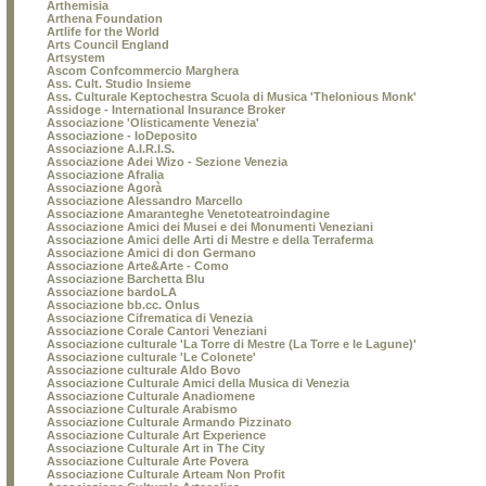
Arthemisia
Arthena Foundation
Artlife for the World
Arts Council England
Artsystem
Ascom Confcommercio Marghera
Ass. Cult. Studio Insieme
Ass. Culturale Keptochestra Scuola di Musica 'Thelonious Monk'
Assidoge - International Insurance Broker
Associazione 'Olisticamente Venezia'
Associazione - IoDeposito
Associazione A.I.R.I.S.
Associazione Adei Wizo - Sezione Venezia
Associazione Afralia
Associazione Agorà
Associazione Alessandro Marcello
Associazione Amaranteghe Venetoteatroindagine
Associazione Amici dei Musei e dei Monumenti Veneziani
Associazione Amici delle Arti di Mestre e della Terraferma
Associazione Amici di don Germano
Associazione Arte&Arte - Como
Associazione Barchetta Blu
Associazione bardoLA
Associazione bb.cc. Onlus
Associazione Cifrematica di Venezia
Associazione Corale Cantori Veneziani
Associazione culturale 'La Torre di Mestre (La Torre e le Lagune)'
Associazione culturale 'Le Colonete'
Associazione culturale Aldo Bovo
Associazione Culturale Amici della Musica di Venezia
Associazione Culturale Anadiomene
Associazione Culturale Arabismo
Associazione Culturale Armando Pizzinato
Associazione Culturale Art Experience
Associazione Culturale Art in The City
Associazione Culturale Arte Povera
Associazione Culturale Arteam Non Profit